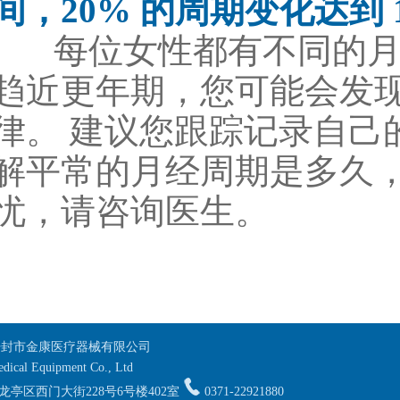
间，20% 的周期变化达到 
每位女性都有不同的月
趋近更年期，您可能会发
律。 建议您跟踪记录自己
解平常的月经周期是多久，
忧，请咨询医生。
016 开封市金康医疗器械有限公司
edical Equipment Co., Ltd
亭区西门大街228号6号楼402室
0371-22921880