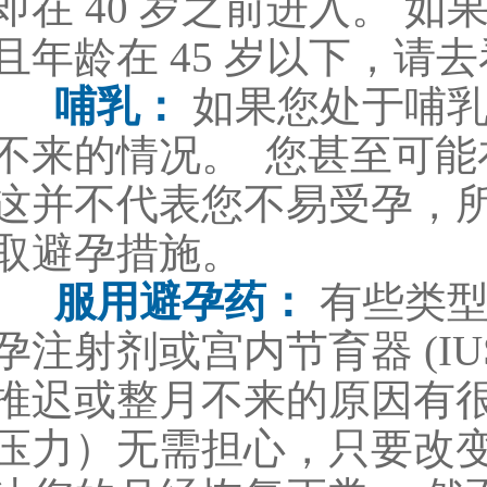
即在 40 岁之前进入。 如
且年龄在 45 岁以下，请
哺乳：
如果您处于哺乳
不来的情况。 您甚至可
这并不代表您不易受孕，
取避孕措施。
服用避孕药：
有些类
孕注射剂或宫内节育器 (IU
推迟或整月不来的原因有
压力）无需担心，只要改