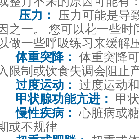
或整月不来的原因可能有
压力：
压力可能是导
因之一。 您可以花一些时
以做一些呼吸练习来缓解
体重突降：
体重突降
入限制或饮食失调会阻止
过度运动：
过度运动和
甲状腺功能亢进：
甲状
慢性疾病：
心脏病或
期或不规律。